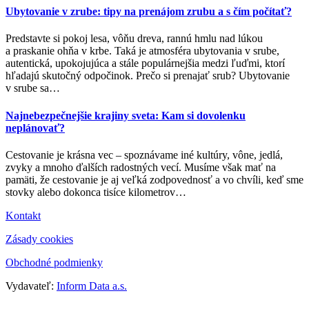
Ubytovanie v zrube: tipy na prenájom zrubu a s čím počítať?
Predstavte si pokoj lesa, vôňu dreva, rannú hmlu nad lúkou
a praskanie ohňa v krbe. Taká je atmosféra ubytovania v srube,
autentická, upokojujúca a stále populárnejšia medzi ľuďmi, ktorí
hľadajú skutočný odpočinok. Prečo si prenajať srub? Ubytovanie
v srube sa
…
Najnebezpečnejšie krajiny sveta: Kam si dovolenku
neplánovať?
Cestovanie je krásna vec – spoznávame iné kultúry, vône, jedlá,
zvyky a mnoho ďalších radostných vecí. Musíme však mať na
pamäti, že cestovanie je aj veľká zodpovednosť a vo chvíli, keď sme
stovky alebo dokonca tisíce kilometrov
…
Kontakt
Zásady cookies
Obchodné podmienky
Vydavateľ:
Inform Data a.s.