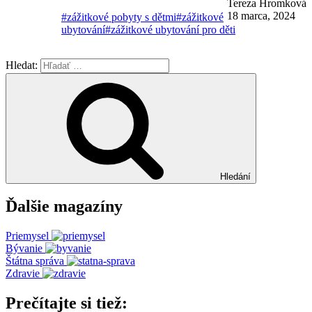
Tereza Hromková
18 marca, 2024
#zážitkové pobyty s dětmi
#zážitkové
ubytování
#zážitkové ubytování pro děti
Hledat:
Hledání
Ďalšie magazíny
Priemysel
Bývanie
Štátna správa
Zdravie
Prečítajte si tiež: