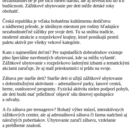
nezabudnuteľné je pre nich nielen darom, ale aj investíciou do ich
budúcnosti. Zážitkové ubytovanie pre deti môže detské roky
obohatiť.
Česká republika je vďaka bohatému kultúrnemu dedičstvu
a nádhernej prírode, je ideálnym miestom pre rodiny hľadajúce
nezabudnuteľné zážitky pre svoje deti. Tu sa snúbia tradície,
moderné atrakcie a rozprávkové krajiny, ktoré ponúkajú pestrú
paletu aktivít pre všetky vekové kategórie.
Kam s najmenšími deťmi? Pre najmladších dobrodruhov existuje
plno špeciálne navrhnutých ubytovaní, kde sa môžu vyšantiť.
Zážitkové ubytovanie s rozprávkovo ladenými izbami a tematickými
akciami zaručuje, že aj malí prieskumníci si prídu na svoje.
Zábava pre staršie deti? Staršie deti si užijú zážitkové ubytovanie
s dobrodružnými aktivitami – adrenalínové parky, lanové centrá,
herne, outdoorové programy. Fyzická aktivita nielen podporí pohyb,
ale deti budú mať príležitosť objaviť silu tímovej spolupráce
a odvahy.
A čo zábava pre teenagerov? Bohatý výber múzeí, interaktívnych
zážitkových centier, ale aj adrenalínová zábava či farma nadchnú aj
náročných pubertiakov. Ubytovanie zaručí zábavu, vzdelanie
a prehĺbenie znalostí.