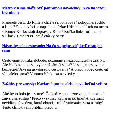
Metro v Ríme môže byť pohromou dovolenky: Ako na jazdu
bez úhony
Plánujete cestu do Ríma a chcete sa pohybovať pohodlne, rýchlo
a lacno? Potom vás iste napadne otázka: Kde kúpiť lístok na metro
v Ríme? Koľko stojí doprava v Ríme? Koľko liniek má metro
v Ríme? Tieto tri kľúčové otázky patria
…
Nástrahy solo cestovanie: Na čo sa pripraviť, keď cestujete
sami
Cestovanie ponúka slobodu, poznanie a nezabudnuteľné zážitky.
Ale čo ak sa na cestu vyberieš sám či sama? Je single cestovanie
bezpečné? Aké sú úskalia solo cestovania? A prečo vôbec cestovať
sám alebo sama? V tomto článku sa na všetky
…
Zážitky pre zmysly: Kaviareň potme alebo neviditeľná večera
Aké by to bolo jesť v tme? Čo keď vám zmizne zrak, ale ostatné
zmysly sa zostria? Prečo vyskúšať kaviareň po tme? A kde zažiť
neviditeľnú večeru, ktorá obracia bežné vnímanie sveta naruby?
Tento článok vám priblíži, prečo
…