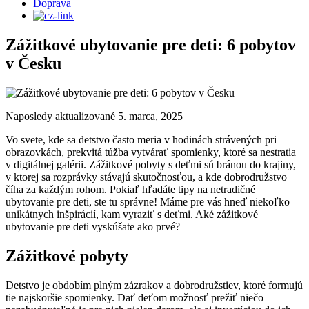
Doprava
Zážitkové ubytovanie pre deti: 6 pobytov
v Česku
Naposledy aktualizované 5. marca, 2025
Vo svete, kde sa detstvo často meria v hodinách strávených pri
obrazovkách, prekvitá túžba vytvárať spomienky, ktoré sa nestratia
v digitálnej galérii. Zážitkové pobyty s deťmi sú bránou do krajiny,
v ktorej sa rozprávky stávajú skutočnosťou, a kde dobrodružstvo
číha za každým rohom. Pokiaľ hľadáte tipy na netradičné
ubytovanie pre deti, ste tu správne! Máme pre vás hneď niekoľko
unikátnych inšpirácií, kam vyraziť s deťmi. Aké zážitkové
ubytovanie pre deti vyskúšate ako prvé?
Zážitkové pobyty
Detstvo je obdobím plným zázrakov a dobrodružstiev, ktoré formujú
tie najskoršie spomienky. Dať deťom možnosť prežiť niečo