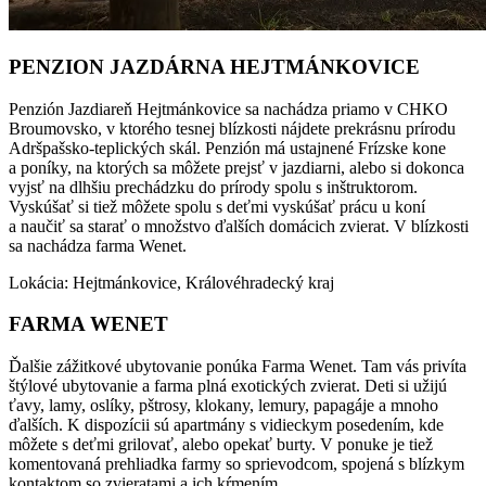
PENZION JAZDÁRNA HEJTMÁNKOVICE
Penzión Jazdiareň Hejtmánkovice sa nachádza priamo v CHKO
Broumovsko, v ktorého tesnej blízkosti nájdete prekrásnu prírodu
Adršpašsko-teplických skál. Penzión má ustajnené Frízske kone
a poníky, na ktorých sa môžete prejsť v jazdiarni, alebo si dokonca
vyjsť na dlhšiu prechádzku do prírody spolu s inštruktorom.
Vyskúšať si tiež môžete spolu s deťmi vyskúšať prácu u koní
a naučiť sa starať o množstvo ďalších domácich zvierat. V blízkosti
sa nachádza farma Wenet.
Lokácia: Hejtmánkovice, Královéhradecký kraj
FARMA WENET
Ďalšie zážitkové ubytovanie ponúka Farma Wenet. Tam vás privíta
štýlové ubytovanie a farma plná exotických zvierat. Deti si užijú
ťavy, lamy, oslíky, pštrosy, klokany, lemury, papagáje a mnoho
ďalších. K dispozícii sú apartmány s vidieckym posedením, kde
môžete s deťmi grilovať, alebo opekať burty. V ponuke je tiež
komentovaná prehliadka farmy so sprievodcom, spojená s blízkym
kontaktom so zvieratami a ich kŕmením.