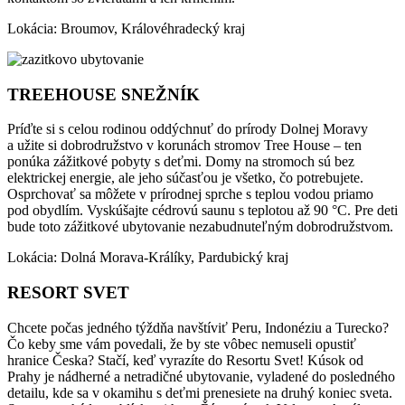
Lokácia: Broumov, Královéhradecký kraj
TREEHOUSE SNEŽNÍK
Príďte si s celou rodinou oddýchnuť do prírody Dolnej Moravy
a užite si dobrodružstvo v korunách stromov Tree House – ten
ponúka zážitkové pobyty s deťmi. Domy na stromoch sú bez
elektrickej energie, ale jeho súčasťou je všetko, čo potrebujete.
Osprchovať sa môžete v prírodnej sprche s teplou vodou priamo
pod obydlím. Vyskúšajte cédrovú saunu s teplotou až 90 °C. Pre deti
bude toto zážitkové ubytovanie nezabudnuteľným dobrodružstvom.
Lokácia: Dolná Morava-Králíky, Pardubický kraj
RESORT SVET
Chcete počas jedného týždňa navštíviť Peru, Indonéziu a Turecko?
Čo keby sme vám povedali, že by ste vôbec nemuseli opustiť
hranice Česka? Stačí, keď vyrazíte do Resortu Svet! Kúsok od
Prahy je nádherné a netradičné ubytovanie, vyladené do posledného
detailu, kde sa v okamihu s deťmi prenesiete na druhý koniec sveta.