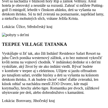
Svet sa nachádza v blízkosti hory Říp a zámok Veltrusy. Areál
hotela je obrovský a neustále sa rozrastá. Zahrať si môžete Putting-
golf či minigolf, lebedit v čínskom altánku, deti sa vyšantia na
detskom ihrisku. Sú tu tiež zvieratá na pomaznanie, napríklad lamy,
a niekoľko mohutných sôch, vrátane Ježiša Krista.
Lokácia: Úžice, Středočeský kraj
TEEPEE VILLAGE TATANKA
Vyskúšajte si žiť tak, ako žili Indiáni! Residence Safari Resort na
juhu Čiech ponúka westernový zážitok, a to bez nutnosti vykročiť
kvôli nemu na vojnový chodník. V indiánskej dedinke si s deťmi
vyskúšate, aký život by ste ako indiáni viedli. Bývať budete
v komforte v teepee aj s elektrinou. Užijete si jazdu offroadom
po tunajšom safari, uvidíte bizóny a deti sa vyšantia na krásnom
detskom ihrisku. A ak budete chcieť vidieť ďalšie zvieratká, len
kúsok odtiaľ sa nachádza menší ZOO Dvorec, kde majú
korytnačky, hrochy alebo tigre. Romantika pre dvoch, zážitkové
ubytovanie pre deti, alebo dobrodružstvo s kamarátmi.
Lokácia: Borovany, Jihočeský kraj