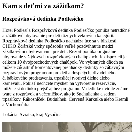
Kam s deťmi za zážitkom?
Rozprávková dedinka Podlesíčko
Hotel Podlesí a Rozprávková dedinka Podlesíčko ponúka netradičné
a zážitkové ubytovanie pre deti rôznych vekových kategórií.
Rozprávková dedinka Podlesíčko nachádzajúce sa v blízkosti
CHKO Žďárské vrchy spôsobila veľké pozdvihnutie medzi
zážitkovými ubytovaniami pre deti. Rezort ponúka originálne
ubytovanie v štýlových rozprávkových chalúpkach. K dispozícii je
celkom 10 dvojposchodových chalúpok. Vo vybraných dňoch sa
môžete zúčastniť komentovanej prehliadky dedinky so zábavným
rozprávkovým programom pre deti a dospelých, divadelného
či bábkového predstavenia, trpasličej tvorivej dielne alebo
karnevalu. Pokiaľ nechcete myslieť na vytvorenie rezervácie,
môžete si dedinku prejsť aj bez programu. V dedinke uvidíte známe
tváre z rozprávok a večerníčkov, ako je Snehulienka a sedem
trpaslíkov, Rákosníček, Budulínek, Červená Karkulka alebo Kremíl
a Vochomůrka.
Lokácia: Svratka, kraj Vysočina