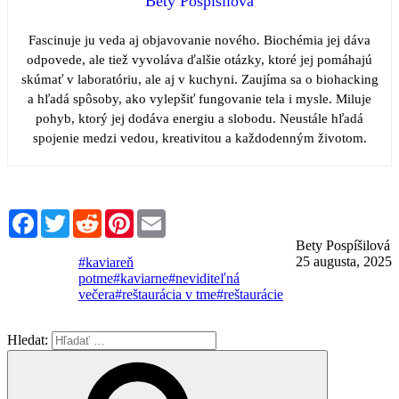
Bety Pospíšilová
Fascinuje ju veda aj objavovanie nového. Biochémia jej dáva
odpovede, ale tiež vyvoláva ďalšie otázky, ktoré jej pomáhajú
skúmať v laboratóriu, ale aj v kuchyni. Zaujíma sa o biohacking
a hľadá spôsoby, ako vylepšiť fungovanie tela i mysle. Miluje
pohyb, ktorý jej dodáva energiu a slobodu. Neustále hľadá
spojenie medzi vedou, kreativitou a každodenným životom.
Facebook
Twitter
Reddit
Pinterest
Email
Bety Pospíšilová
25 augusta, 2025
#kaviareň
potme
#kaviarne
#neviditeľná
večera
#reštaurácia v tme
#reštaurácie
Hledat: