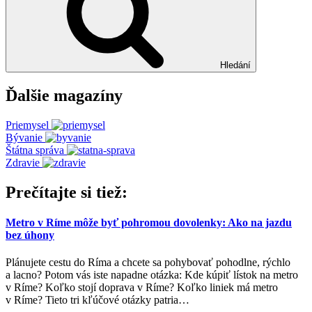
Hledání
Ďalšie magazíny
Priemysel
Bývanie
Štátna správa
Zdravie
Prečítajte si tiež:
Metro v Ríme môže byť pohromou dovolenky: Ako na jazdu
bez úhony
Plánujete cestu do Ríma a chcete sa pohybovať pohodlne, rýchlo
a lacno? Potom vás iste napadne otázka: Kde kúpiť lístok na metro
v Ríme? Koľko stojí doprava v Ríme? Koľko liniek má metro
v Ríme? Tieto tri kľúčové otázky patria
…