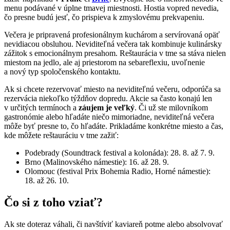
menu podávané v úplne tmavej miestnosti. Hostia vopred nevedia,
čo presne budú jesť, čo prispieva k zmyslovému prekvapeniu.
Večera je pripravená profesionálnym kuchárom a servírovaná opäť
nevidiacou obsluhou. Neviditeľná večera tak kombinuje kulinársky
zážitok s emocionálnym presahom. Reštaurácia v tme sa stáva nielen
miestom na jedlo, ale aj priestorom na sebareflexiu, uvoľnenie
a nový typ spoločenského kontaktu.
Ak si chcete rezervovať miesto na neviditeľnú večeru, odporúča sa
rezervácia niekoľko týždňov dopredu. Akcie sa často konajú len
v určitých termínoch a
záujem je veľký
. Či už ste milovníkom
gastronómie alebo hľadáte niečo mimoriadne, neviditeľná večera
môže byť presne to, čo hľadáte. Prikladáme konkrétne miesto a čas,
kde môžete reštauráciu v tme zažiť:
Podebrady (Soundtrack festival a kolonáda): 28. 8. až 7. 9.
Brno (Malinovského námestie): 16. až 28. 9.
Olomouc (festival Prix Bohemia Radio, Horné námestie):
18. až 26. 10.
Čo si z toho vziať?
Ak ste doteraz váhali, či navštíviť kaviareň potme alebo absolvovať