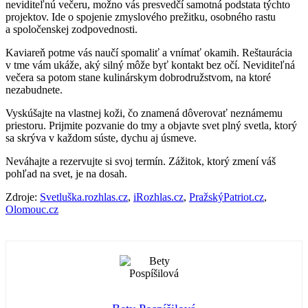
neviditeľnú večeru, možno vás presvedčí samotná podstata týchto
projektov. Ide o spojenie zmyslového prežitku, osobného rastu
a spoločenskej zodpovednosti.
Kaviareň potme vás naučí spomaliť a vnímať okamih. Reštaurácia
v tme vám ukáže, aký silný môže byť kontakt bez očí. Neviditeľná
večera sa potom stane kulinárskym dobrodružstvom, na ktoré
nezabudnete.
Vyskúšajte na vlastnej koži, čo znamená dôverovať neznámemu
priestoru. Prijmite pozvanie do tmy a objavte svet plný svetla, ktorý
sa skrýva v každom súste, dychu aj úsmeve.
Neváhajte a rezervujte si svoj termín. Zážitok, ktorý zmení váš
pohľad na svet, je na dosah.
Zdroje:
Svetluška.rozhlas.cz
,
iRozhlas.cz
,
PražskýPatriot.cz
,
Olomouc.cz