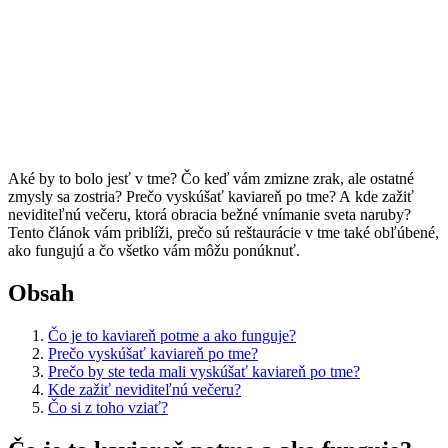
Aké by to bolo jesť v tme? Čo keď vám zmizne zrak, ale ostatné
zmysly sa zostria? Prečo vyskúšať kaviareň po tme? A kde zažiť
neviditeľnú večeru, ktorá obracia bežné vnímanie sveta naruby?
Tento článok vám priblíži, prečo sú reštaurácie v tme také obľúbené,
ako fungujú a čo všetko vám môžu ponúknuť.
Obsah
Čo je to kaviareň potme a ako funguje?
Prečo vyskúšať kaviareň po tme?
Prečo by ste teda mali vyskúšať kaviareň po tme?
Kde zažiť neviditeľnú večeru?
Čo si z toho vziať?