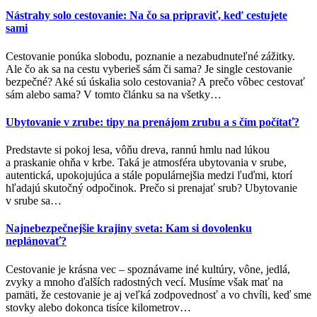
Nástrahy solo cestovanie: Na čo sa pripraviť, keď cestujete
sami
Cestovanie ponúka slobodu, poznanie a nezabudnuteľné zážitky.
Ale čo ak sa na cestu vyberieš sám či sama? Je single cestovanie
bezpečné? Aké sú úskalia solo cestovania? A prečo vôbec cestovať
sám alebo sama? V tomto článku sa na všetky
…
Ubytovanie v zrube: tipy na prenájom zrubu a s čím počítať?
Predstavte si pokoj lesa, vôňu dreva, rannú hmlu nad lúkou
a praskanie ohňa v krbe. Taká je atmosféra ubytovania v srube,
autentická, upokojujúca a stále populárnejšia medzi ľuďmi, ktorí
hľadajú skutočný odpočinok. Prečo si prenajať srub? Ubytovanie
v srube sa
…
Najnebezpečnejšie krajiny sveta: Kam si dovolenku
neplánovať?
Cestovanie je krásna vec – spoznávame iné kultúry, vône, jedlá,
zvyky a mnoho ďalších radostných vecí. Musíme však mať na
pamäti, že cestovanie je aj veľká zodpovednosť a vo chvíli, keď sme
stovky alebo dokonca tisíce kilometrov
…