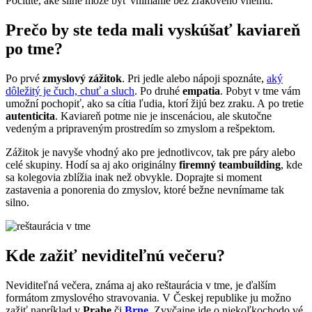
Pocítite, aké silné môže byť vnímanie bez zrakového vnemu.
Prečo by ste teda mali vyskúšať kaviareň
po tme?
Po prvé
zmyslový zážitok
. Pri jedle alebo nápoji spoznáte,
aký
dôležitý je čuch, chuť a sluch
. Po druhé
empatia
. Pobyt v tme vám
umožní pochopiť, ako sa cítia ľudia, ktorí žijú bez zraku. A po tretie
autenticita
. Kaviareň potme nie je inscenáciou, ale skutočne
vedeným a pripraveným prostredím so zmyslom a rešpektom.
Zážitok je navyše vhodný ako pre jednotlivcov, tak pre páry alebo
celé skupiny. Hodí sa aj ako originálny
firemný teambuilding
, kde
sa kolegovia zblížia inak než obvykle. Doprajte si moment
zastavenia a ponorenia do zmyslov, ktoré bežne nevnímame tak
silno.
Kde zažiť neviditeľnú večeru?
Neviditeľná večera, známa aj ako reštaurácia v tme, je ďalším
formátom zmyslového stravovania. V Českej republike ju možno
zažiť napríklad v
Prahe
či
Brne
. Zvyčajne ide o niekoľkochodo vé