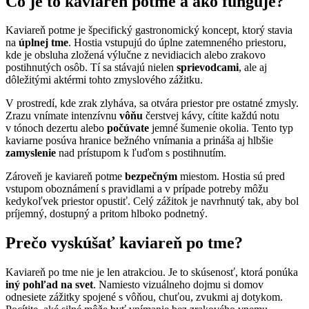
Čo je to kaviareň potme a ako funguje?
Kaviareň potme je špecifický gastronomický koncept, ktorý stavia
na
úplnej tme
. Hostia vstupujú do úplne zatemneného priestoru,
kde je obsluha zložená výlučne z nevidiacich alebo zrakovo
postihnutých osôb. Tí sa stávajú nielen
sprievodcami
, ale aj
dôležitými aktérmi tohto zmyslového zážitku.
V prostredí, kde zrak zlyháva, sa otvára priestor pre ostatné zmysly.
Zrazu vnímate intenzívnu
vôňu
čerstvej kávy, cítite každú notu
v tónoch dezertu alebo
počúvate
jemné šumenie okolia. Tento typ
kaviarne posúva hranice bežného vnímania a prináša aj hlbšie
zamyslenie
nad prístupom k ľuďom s postihnutím.
Zároveň je kaviareň potme
bezpečným
miestom. Hostia sú pred
vstupom oboznámení s pravidlami a v prípade potreby môžu
kedykoľvek priestor opustiť. Celý zážitok je navrhnutý tak, aby bol
príjemný, dostupný a pritom hlboko podnetný.
Prečo vyskúšať kaviareň po tme?
Kaviareň po tme nie je len atrakciou. Je to skúsenosť, ktorá ponúka
iný pohľad na svet
. Namiesto vizuálneho dojmu si domov
odnesiete zážitky spojené s vôňou, chuťou, zvukmi aj dotykom.