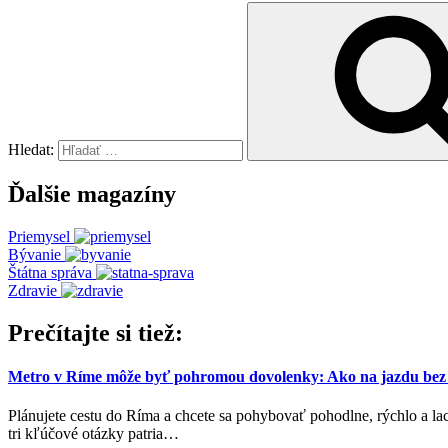
Hledat:
Ďalšie magazíny
Priemysel
Bývanie
Štátna správa
Zdravie
Prečítajte si tiež:
Metro v Ríme môže byť pohromou dovolenky: Ako na jazdu bez
Plánujete cestu do Ríma a chcete sa pohybovať pohodlne, rýchlo a l
tri kľúčové otázky patria
…