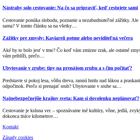
Nástrahy solo cestovanie: Na čo sa pripraviť, keď cestujete sami
Cestovanie ponúka slobodu, poznanie a nezabudnuteľné zážitky. Ale č
sama? V tomto článku sa na všetky
…
Zážitky pre zmysly: Kaviareň potme alebo neviditeľná večera
Aké by to bolo jesť v tme? Čo keď vám zmizne zrak, ale ostatné zmys
vám priblíži, prečo
…
Ubytovanie v zrube: tipy na prenájom zrubu a s čím počítať?
Predstavte si pokoj lesa, vôňu dreva, rannú hmlu nad lúkou a praskan
odpočinok. Prečo si prenajať srub? Ubytovanie v srube sa
…
Najnebezpečnejšie krajiny sveta: Kam si dovolenku neplánovať?
Cestovanie je krásna vec – spoznávame iné kultúry, vône, jedlá, zvy
dokonca tisíce kilometrov
…
Kontakt
Zásady cookies