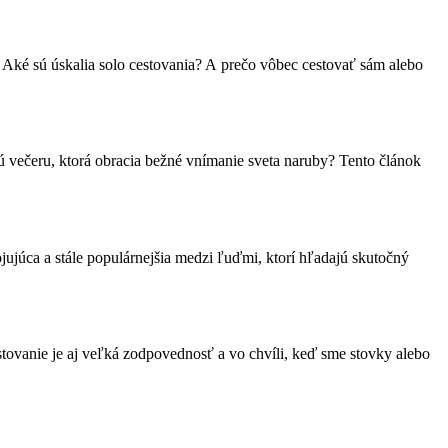
 Aké sú úskalia solo cestovania? A prečo vôbec cestovať sám alebo
ú večeru, ktorá obracia bežné vnímanie sveta naruby? Tento článok
ojujúca a stále populárnejšia medzi ľuďmi, ktorí hľadajú skutočný
tovanie je aj veľká zodpovednosť a vo chvíli, keď sme stovky alebo