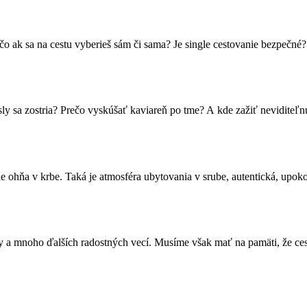
o ak sa na cestu vyberieš sám či sama? Je single cestovanie bezpečné?
ly sa zostria? Prečo vyskúšať kaviareň po tme? A kde zažiť neviditeľn
ie ohňa v krbe. Taká je atmosféra ubytovania v srube, autentická, upok
ky a mnoho ďalších radostných vecí. Musíme však mať na pamäti, že ces