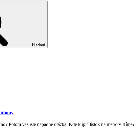
Hledání
 úhony
acno? Potom vás iste napadne otázka: Kde kúpiť lístok na metro v Rím