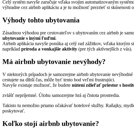
Celý systém navyše zaručuje vďaka svojim automatizovaným systémom
výhradne cez airbnb aplikáciu a je tu možnosť prezrieť si skúsenost
Výhody tohto ubytovania
Zásadnou výhodou pre cestovateľov s ubytovaním cez airbnb je samoz
ubytovanie s inými ľuďmi
.
Airbnb aplikácia navyše ponúka aj celý rad zážitkov, vďaka ktorým s
napríklad
príroda a vonkajšie aktivity
(pre tých aktívnejších z vás).
Má airbnb ubytovanie nevýhody?
V niektorých prípadoch je samozrejme airbnb ubytovanie nevýhodné 
cestujete na dlhší čas, môže byť tento bod veľmi frustrujúci.
Navyše existuje možnosť, že budete
nútení zdieľať priestor s host
zvlášť nepríjemné. Úlohu samozrejme hrá aj čistota prostredia.
Takisto tu nemožno priamo očakávať hotelové služby. Raňajky, mydlo,
poskytovať.
Koľko stojí airbnb ubytovanie?