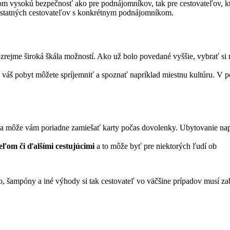
 vysokú bezpečnosť ako pre podnájomníkov, tak pre cestovateľov, kt
i ostatných cestovateľov s konkrétnym podnájomníkom.
rejme široká škála možností. Ako už bolo povedané vyššie, vybrať si 
i váš pobyt môžete spríjemniť a spoznať napríklad miestnu kultúru. V 
a môže vám poriadne zamiešať karty počas dovolenky. Ubytovanie napr
iteľom
či ďalšími cestujúcimi
a to môže byť pre niektorých ľudí ob
 šampóny a iné výhody si tak cestovateľ vo väčšine prípadov musí zabe