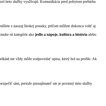
orí tieto služby využívajú. Komunikácia pred pobytom prebieha
môžete z naozaj širokej ponuky, pričom môžete dokonca voliť aj
ponuke sú kategórie ako
jedlo a nápoje, kultúra a história
alebo
íklad nie vždy môže zodpovedať opisu, ktorý bol na profile. Ak
zpečiť sám, pretože prenajímateľ nie je povinný tieto služby