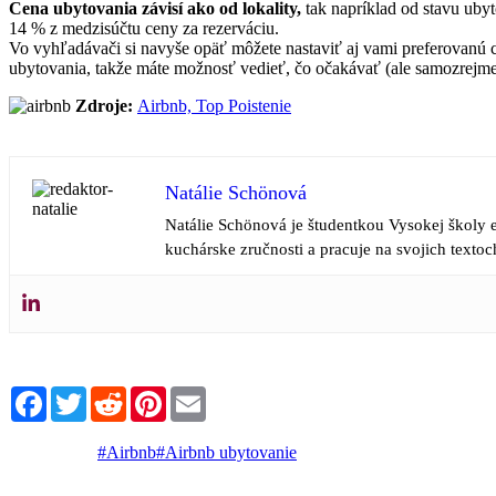
Cena ubytovania závisí ako od lokality,
tak napríklad od stavu ubyt
14 % z medzisúčtu ceny za rezerváciu.
Vo vyhľadávači si navyše opäť môžete nastaviť aj vami preferovanú
ubytovania, takže máte možnosť vedieť, čo očakávať (ale samozrejme,
Zdroje:
Airbnb,
Top Poistenie
Natálie Schönová
Natálie Schönová je študentkou Vysokej školy e
kuchárske zručnosti a pracuje na svojich textoc
Facebook
Twitter
Reddit
Pinterest
Email
#Airbnb
#Airbnb ubytovanie