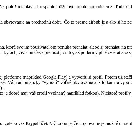
r položíme hlavu. Prespanie môže byť problémom nielen z hľadiska logi
.
bytovania na prechodnú dobu. Čo to presne airbnb je a ako si ho zari
rma, ktorá svojim používateľom ponúka prenajať alebo si prenajať na 
h bytoch, cez domčeky pre hostí, zruby, až po farmy plné zvierat a zas
nej platforme (napríklad Google Play) a vytvoriť si profil. Potom už sta
ávač Vám automaticky “vyhodí” voľné ubytovania aj s fotkami a vy si 
).
to je dobré mať váš profil vyplnený napríklad fotkou). Niektoré profily
tou, alebo váš Paypal účet. Výhodou je, že ubytovanie je možné uhradi