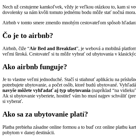
Nech už cestujeme kamkoľvek, vždy je veľkou otázkou to, kam si veče
dovolenky sa nám kvôli tomuto jednému bodu môže stať nočná mora
Airbnb v tomto smere zmenilo mnohým cestovateľom spôsob hľadania u
Čo je to airbnb?
Airbnb, čiže “
Air Bed and Breakfast
”, je webová a mobilná platfo
veľmi široká. Cestovateľ si tu môže vybrať od ubytovania v klasickýc
Ako airbnb funguje?
Je to vlastne veľmi jednoduché. Stačí si stiahnuť aplikáciu na prísluš
potrebujete ubytovanie, a počet osôb, ktoré budú ubytované. Vyhľad
navyše môžete vyhľadať aj typ ubytovania
(napríklad “na vidieku”
Ak si ubytovanie vyberiete, hostiteľ vám ho musí najprv schváliť (pre
si vyberať.
Ako sa za ubytovanie platí?
Platba prebieha zásadne online formou a to buď cez online platbu kar
pobytom v danej destinácii.