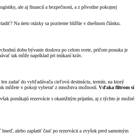
stiky, ale aj financií a bezpečnosti, a z pôvodne pokojnej
adiť? Na tieto otázky sa pozrieme bližšie v dnešnom článku.
prechodnú dobu bývanie doslova po celom svete, pričom ponuka je
pávať tak môže napríklad pri múkaní kráv.
čí len zadať do vyhľadávača cieľovú destináciu, termín, na ktorý
tak môžete v pokoji vyberať z množstva možností.
Vďaka filtrom si
 však ponúkajú rezervácie s okamžitým prijatím, aj z týchto je možné
ť hneď, alebo zaplatiť časť po rezervácii a zvyšok pred samotným