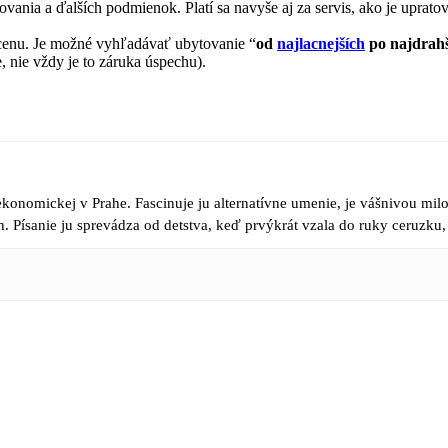
ovania a ďalších podmienok. Platí sa navyše aj za servis, ako je uprato
 cenu. Je možné vyhľadávať ubytovanie “
od
najlacnejších
po najdrahš
 nie vždy je to záruka úspechu).
konomickej v Prahe. Fascinuje ju alternatívne umenie, je vášnivou mil
h. Písanie ju sprevádza od detstva, keď prvýkrát vzala do ruky ceruzku,