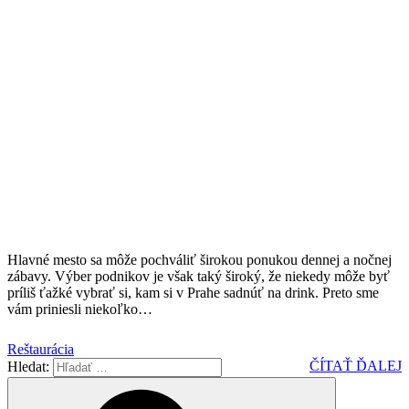
Hlavné mesto sa môže pochváliť širokou ponukou dennej a nočnej
zábavy. Výber podnikov je však taký široký, že niekedy môže byť
príliš ťažké vybrať si, kam si v Prahe sadnúť na drink. Preto sme
vám priniesli niekoľko
…
Reštaurácia
ČÍTAŤ ĎALEJ
Hledat: