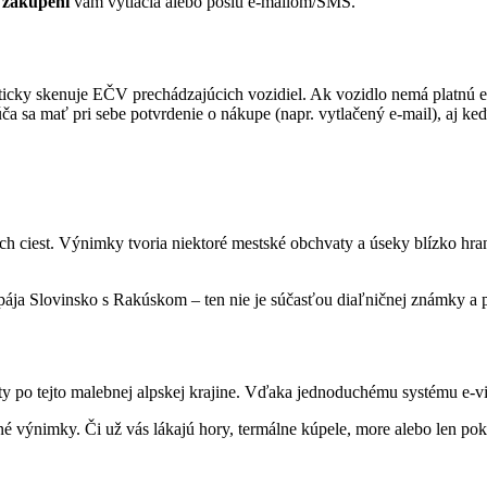
 zakúpení
vám vytlačia alebo pošlú e-mailom/SMS.
icky skenuje EČV prechádzajúcich vozidiel. Ak vozidlo nemá platnú e
 sa mať pri sebe potvrdenie o nákupe (napr. vytlačený e-mail), aj keď 
ch ciest. Výnimky tvoria niektoré mestské obchvaty a úseky blízko hra
ája Slovinsko s Rakúskom – ten nie je súčasťou diaľničnej známky a pl
 po tejto malebnej alpskej krajine. Vďaka jednoduchému systému e-vinj
é výnimky. Či už vás lákajú hory, termálne kúpele, more alebo len poko