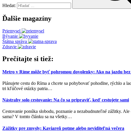
Hledat:
Ďalšie magazíny
Priemysel
Bývanie
Štátna správa
Zdravie
Prečítajte si tiež:
Metro v Ríme môže byť pohromou dovolenky: Ako na jazdu bez
Plánujete cestu do Ríma a chcete sa pohybovať pohodlne, rýchlo a l
tri kľúčové otázky patria
…
Nástrahy solo cestovanie: Na čo sa pripraviť, keď cestujete sami
Cestovanie ponúka slobodu, poznanie a nezabudnuteľné zážitky. Ale č
sama? V tomto článku sa na všetky
…
Zážitky pre zmysly: Kaviareň potme alebo neviditeľná večera