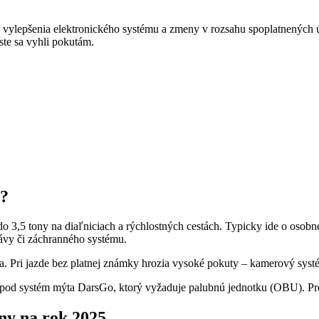
cké vylepšenia elektronického systému a zmeny v rozsahu spoplatnených
ste sa vyhli pokutám.
u?
do 3,5 tony na diaľniciach a rýchlostných cestách. Typicky ide o osob
právy či záchranného systému.
la. Pri jazde bez platnej známky hrozia vysoké pokuty – kamerový syst
pod systém mýta DarsGo, ktorý vyžaduje palubnú jednotku (OBU). Pred c
ny na rok 2025