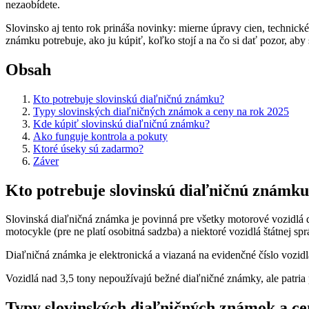
nezaobídete.
Slovinsko aj tento rok prináša novinky: mierne úpravy cien, techni
známku potrebuje, ako ju kúpiť, koľko stojí a na čo si dať pozor, aby 
Obsah
Kto potrebuje slovinskú diaľničnú známku?
Typy slovinských diaľničných známok a ceny na rok 2025
Kde kúpiť slovinskú diaľničnú známku?
Ako funguje kontrola a pokuty
Ktoré úseky sú zadarmo?
Záver
Kto potrebuje slovinskú diaľničnú známk
Slovinská diaľničná známka je povinná pre všetky motorové vozidlá 
motocykle (pre ne platí osobitná sadzba) a niektoré vozidlá štátnej s
Diaľničná známka je elektronická a viazaná na evidenčné číslo vozid
Vozidlá nad 3,5 tony nepoužívajú bežné diaľničné známky, ale patria 
Typy slovinských diaľničných známok a ce