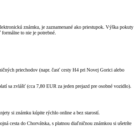
lektronickú známku, je zaznamenané ako priestupok. Výška pokuty
formálne to nie je potrebné.
ničných priechodov (napr. časť cesty H4 pri Novej Gorici alebo
atí sa zvlášť (cca 7,80 EUR za jeden prejazd pre osobné vozidlo).
ety si známku kúpite rýchlo online a bez starostí.
jná cesta do Chorvátska, s platnou diaľničnou známkou si ušetríte