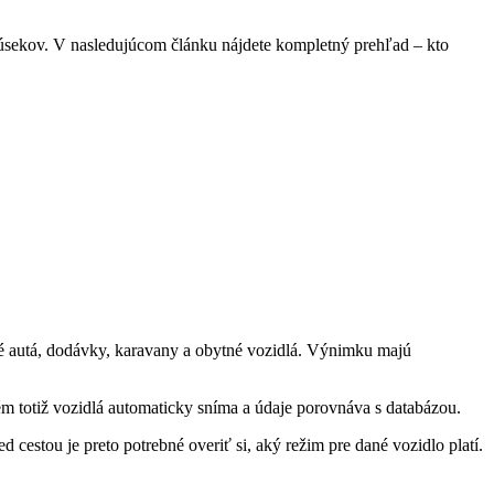
 úsekov. V nasledujúcom článku nájdete kompletný prehľad – kto
né autá, dodávky, karavany a obytné vozidlá. Výnimku majú
ém totiž vozidlá automaticky sníma a údaje porovnáva s databázou.
estou je preto potrebné overiť si, aký režim pre dané vozidlo platí.