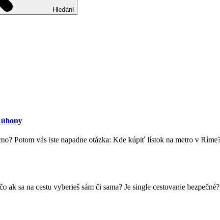
Hledání
 úhony
acno? Potom vás iste napadne otázka: Kde kúpiť lístok na metro v Rím
o ak sa na cestu vyberieš sám či sama? Je single cestovanie bezpečné?