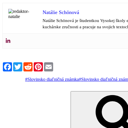
Natálie Schönová
Natálie Schönová je študentkou Vysokej školy e
kuchárske zručnosti a pracuje na svojich textoc
Facebook
Twitter
Reddit
Pinterest
Email
#Slovinsko diaľničná známka
#Slovinsko diaľničná zná