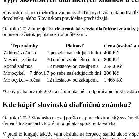
Slovinsko ponúka niekoľko variantov diaľničných známok podľa dĺžky
dovolenku, alebo Slovinskom pravidelne prechádzajú.
Od roku 2022 funguje iba
elektronická verzia diaľničnej známky
(
online a začiatok jej platnosti si určíte sami.
Typ známky
Platnosť
Cena (osobné aut
7-dňová známka
7 po sebe nasledujúcich dní
400 Kč
Mesačná známka
30 dní od zvoleného dátumu
800 Kč
Ročná známka
12 mesiacov od zakúpenia
2 940 Kč
Motocykel – 7-dňová
7 po sebe nasledujúcich dní
200 Kč
Motocykel – ročná
12 mesiacov od zakúpenia
1 465 Kč
*Ceny platia pre rok 2025 a sú orientačné – odporúčame pred cestou o
Kde kúpiť slovinskú diaľničnú známku?
Od roku 2022 Slovinsko naozaj prešlo na plne elektronický systém d
čerpacích staniciach, ktoré fungujú ako sprostredkovatelia.
V praxi to funguje tak, že vám obsluha na čerpacej stanici alebo v š