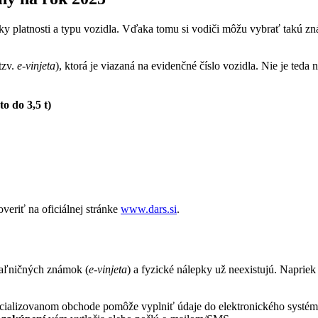
 platnosti a typu vozidla. Vďaka tomu si vodiči môžu vybrať takú zná
tzv.
e-vinjeta
), ktorá je viazaná na evidenčné číslo vozidla. Nie je ted
o do 3,5 t)
veriť na oficiálnej stránke
www.dars.si
.
iaľničných známok (
e-vinjeta
) a fyzické nálepky už neexistujú. Naprie
pecializovanom obchode pomôže vyplniť údaje do elektronického systému