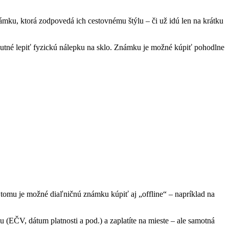
mku, ktorá zodpovedá ich cestovnému štýlu – či už idú len na krátku
a nutné lepiť fyzickú nálepku na sklo. Známku je možné kúpiť pohodlne
k tomu je možné diaľničnú známku kúpiť aj „offline“ – napríklad na
 (EČV, dátum platnosti a pod.) a zaplatíte na mieste – ale samotná