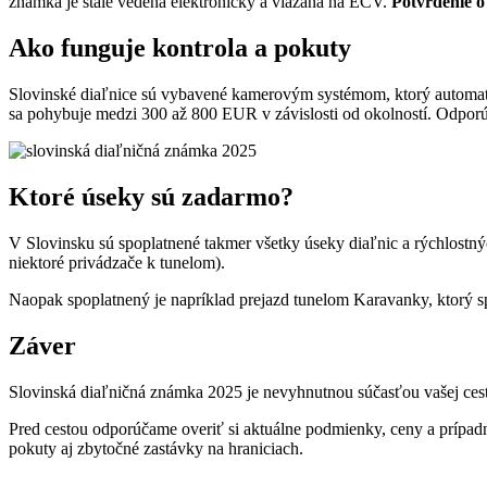
známka je stále vedená elektronicky a viazaná na EČV.
Potvrdenie o
Ako funguje kontrola a pokuty
Slovinské diaľnice sú vybavené kamerovým systémom, ktorý automat
sa pohybuje medzi 300 až 800 EUR v závislosti od okolností. Odporúča
Ktoré úseky sú zadarmo?
V Slovinsku sú spoplatnené takmer všetky úseky diaľnic a rýchlostný
niektoré privádzače k tunelom).
Naopak spoplatnený je napríklad prejazd tunelom Karavanky, ktorý sp
Záver
Slovinská diaľničná známka 2025 je nevyhnutnou súčasťou vašej cesty
Pred cestou odporúčame overiť si aktuálne podmienky, ceny a prípadn
pokuty aj zbytočné zastávky na hraniciach.