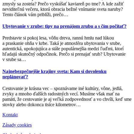
zmysly sa zostria? Prečo vyskúšať kaviareň po tme? A kde zažiť
neviditeľnú večeru, ktorá obracia bežné vnímanie sveta naruby?
Tento článok vám priblíži, prečo
…
Ubytovanie v zrube: tipy na prenájom zrubu a s čím počítať?
Predstavte si pokoj lesa, vôňu dreva, rannú hmlu nad lúkou
a praskanie ohňa v krbe. Taká je atmosféra ubytovania v srube,
autentická, upokojujúca a stále populárnejšia medzi ľuďmi, ktorí
hľadajú skutočný odpočinok. Prečo si prenajať srub? Ubytovanie
v srube sa
…
Najnebezpečnejšie krajiny sveta: Kam si dovolenku
neplánovať?
Cestovanie je krásna vec – spoznávame iné kultúry, vône, jedlá,
zvyky a mnoho ďalších radostných vecí. Musíme však mať na
pamäti, že cestovanie je aj veľká zodpovednosť a vo chvíli, keď sme
stovky alebo dokonca tisíce kilometrov
…
Kontakt
Zásady cookies