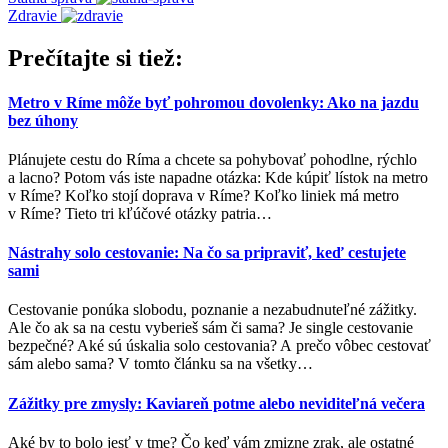
Zdravie
Prečítajte si tiež:
Metro v Ríme môže byť pohromou dovolenky: Ako na jazdu
bez úhony
Plánujete cestu do Ríma a chcete sa pohybovať pohodlne, rýchlo
a lacno? Potom vás iste napadne otázka: Kde kúpiť lístok na metro
v Ríme? Koľko stojí doprava v Ríme? Koľko liniek má metro
v Ríme? Tieto tri kľúčové otázky patria
…
Nástrahy solo cestovanie: Na čo sa pripraviť, keď cestujete
sami
Cestovanie ponúka slobodu, poznanie a nezabudnuteľné zážitky.
Ale čo ak sa na cestu vyberieš sám či sama? Je single cestovanie
bezpečné? Aké sú úskalia solo cestovania? A prečo vôbec cestovať
sám alebo sama? V tomto článku sa na všetky
…
Zážitky pre zmysly: Kaviareň potme alebo neviditeľná večera
Aké by to bolo jesť v tme? Čo keď vám zmizne zrak, ale ostatné