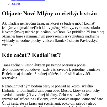
Záver
Objavte Nové Mlýny zo všetkých strán
Ak hľadáte nenáročnú trasu, na ktorej sa budete môcť kochať
jedným z najmalebnejších kútov južnej Moravy, cyklotrasa okolo
Novomlýnskej nádrže je ideálnou voľbou. Na približne 25 km dlhej
okružnej trase s minimálnym prevýšením si vychutnáte nádherné
výhľady na vodné plochy, vinice a ikonickú siluetu Pavlovských
vrchov.
Kde začať? Kadiaľ ísť?
Trasa začína v Pasohlávkach pri kempe Merkur a počas
dvojhodinovej pohodovej jazdy vás zavedie k prírodnej pamiatke
Betlehem aj do srdca Strednej nádrže, ktorá slúži ako vtáčia
rezervácia.
Nezabudnuteľným bodom cesty je pohľad na kostol svätého
Linharta, pripomínajúci zatopenú obec Mušov, ktorý sa ako tichý
svedok histórie týči z vodnej hladiny. Celú cestu vás bude
sprevádzať zrúcanina Děvičky, ktorá dodáva krajine jedinečné čaro.
Či už cestujete za krásnymi scenériami, pokojom prírody alebo