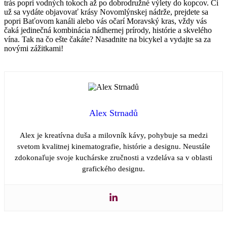
trás popri vodných tokoch až po dobrodružné výlety do kopcov. Či
už sa vydáte objavovať krásy Novomlýnskej nádrže, prejdete sa
popri Baťovom kanáli alebo vás očarí Moravský kras, vždy vás
čaká jedinečná kombinácia nádhernej prírody, histórie a skvelého
vína. Tak na čo ešte čakáte? Nasadnite na bicykel a vydajte sa za
novými zážitkami!
Alex Strnadů
Alex je kreatívna duša a milovník kávy, pohybuje sa medzi
svetom kvalitnej kinematografie, histórie a designu. Neustále
zdokonaľuje svoje kuchárske zručnosti a vzdeláva sa v oblasti
grafického designu.