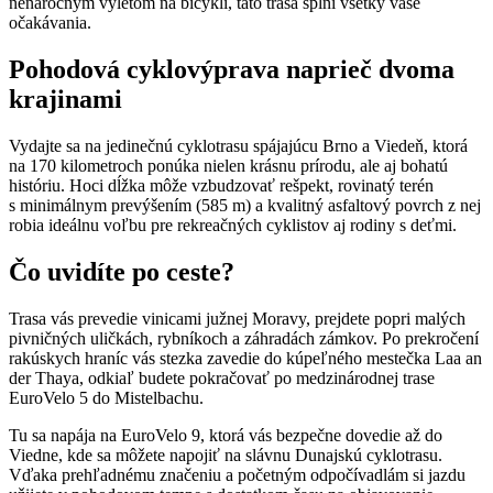
nenáročným výletom na bicykli, táto trasa splní všetky vaše
očakávania.
Pohodová cyklovýprava naprieč dvoma
krajinami
Vydajte sa na jedinečnú cyklotrasu spájajúcu Brno a Viedeň, ktorá
na 170 kilometroch ponúka nielen krásnu prírodu, ale aj bohatú
históriu. Hoci dĺžka môže vzbudzovať rešpekt, rovinatý terén
s minimálnym prevýšením (585 m) a kvalitný asfaltový povrch z nej
robia ideálnu voľbu pre rekreačných cyklistov aj rodiny s deťmi.
Čo uvidíte po ceste?
Trasa vás prevedie vinicami južnej Moravy, prejdete popri malých
pivničných uličkách, rybníkoch a záhradách zámkov. Po prekročení
rakúskych hraníc vás stezka zavedie do kúpeľného mestečka Laa an
der Thaya, odkiaľ budete pokračovať po medzinárodnej trase
EuroVelo 5 do Mistelbachu.
Tu sa napája na EuroVelo 9, ktorá vás bezpečne dovedie až do
Viedne, kde sa môžete napojiť na slávnu Dunajskú cyklotrasu.
Vďaka prehľadnému značeniu a početným odpočívadlám si jazdu