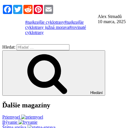
Facebook
Twitter
Reddit
Pinterest
Email
Alex Strnadů
10 marca, 2025
#najkrajšie cyklotrasy
#najkrajšie
cyklotrasy južná morava
#rovinaté
cyklotrasy
Hledat:
Hledání
Ďalšie magazíny
Priemysel
Bývanie
Štátna správa