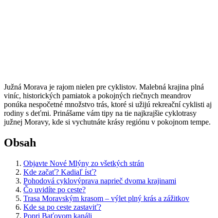
Južná Morava je rajom nielen pre cyklistov. Malebná krajina plná
viníc, historických pamiatok a pokojných riečnych meandrov
ponúka nespočetné množstvo trás, ktoré si užijú rekreační cyklisti aj
rodiny s deťmi. Prinášame vám tipy na tie najkrajšie cyklotrasy
južnej Moravy, kde si vychutnáte krásy regiónu v pokojnom tempe.
Obsah
Objavte Nové Mlýny zo všetkých strán
Kde začať? Kadiaľ ísť?
Pohodová cyklovýprava naprieč dvoma krajinami
Čo uvidíte po ceste?
Trasa Moravským krasom – výlet plný krás a zážitkov
Kde sa po ceste zastaviť?
Popri Baťovom kanáli