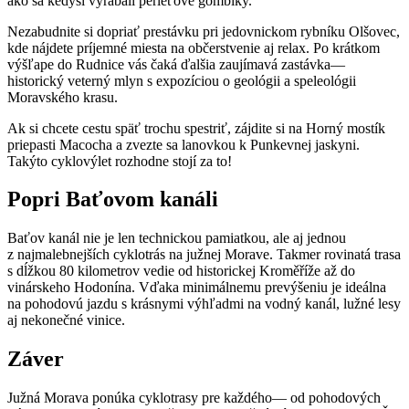
ako sa kedysi vyrábali perleťové gombíky.
Nezabudnite si dopriať prestávku pri jedovnickom rybníku Olšovec,
kde nájdete príjemné miesta na občerstvenie aj relax. Po krátkom
výšľape do Rudnice vás čaká ďalšia zaujímavá zastávka—
historický veterný mlyn s expozíciou o geológii a speleológii
Moravského krasu.
Ak si chcete cestu späť trochu spestriť, zájdite si na Horný mostík
priepasti Macocha a zvezte sa lanovkou k Punkevnej jaskyni.
Takýto cyklovýlet rozhodne stojí za to!
Popri Baťovom kanáli
Baťov kanál nie je len technickou pamiatkou, ale aj jednou
z najmalebnejších cyklotrás na južnej Morave. Takmer rovinatá trasa
s dĺžkou 80 kilometrov vedie od historickej Kroměříže až do
vinárskeho Hodonína. Vďaka minimálnemu prevýšeniu je ideálna
na pohodovú jazdu s krásnymi výhľadmi na vodný kanál, lužné lesy
aj nekonečné vinice.
Záver
Južná Morava ponúka cyklotrasy pre každého— od pohodových