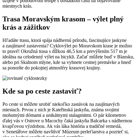
užijete v pohodovom tempe s dostatkom času na objavovanie
miestnych krás.
Trasa Moravským krasom – výlet plný
krás a zážitkov
Hľadáte trasu, ktorá spája nádhernú prírodu, fascinujúce jaskyne
a zaujímavé zastavenia? Cyklovýlet po Moravskom krase je možno
to pravé! Okružná trasa s dĺžkou 46,5 km a prevýšením 517 m je
ideálna na celodenný výlet na bicykli. Začať môžete buď v Blansku,
alebo pri Skalnom mlyne, kde sa vyhnete cestnej premávke a hneď
sa ponoríte do pokojnej atmosféry krasovej krajiny.
Kde sa po ceste zastaviť?
Po ceste si môžete urobiť niekoľko zastávok na zaujímavých
miestach. Prvou z nich je Kateřinská jaskyňa, známa svojimi
mohutnými dómami a unikátnymi stalagmitmi. O pár kilometrov
ďalej vás v Ostrove u Macochy čaká jaskyňa Balcarka s nádhernou
kvapľovou výzdobou. Ak vás láka história a tradičné remeslá,
v Senetářove môžete navštíviť Múzeum perleťiarstva a pozrieť si,