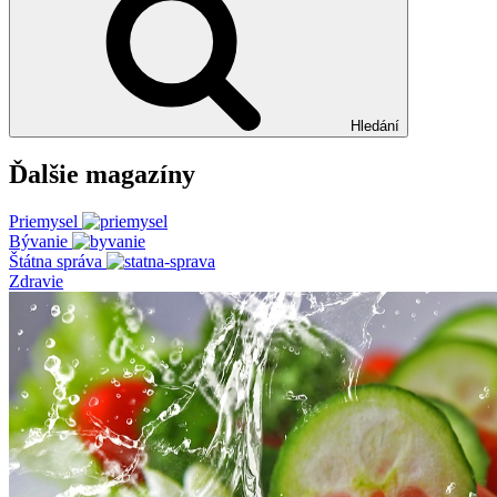
Hledání
Ďalšie magazíny
Priemysel
Bývanie
Štátna správa
Zdravie